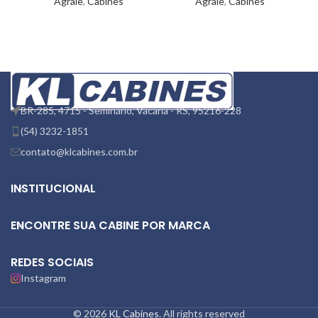
Agrale
,
Cabines
Agrale
,
Cabines
BR-285, 4715 - Seminário, Vacaria - RS, 95216-228
(54) 3232-1851
contato@klcabines.com.br
INSTITUCIONAL
ENCONTRE SUA CABINE POR MARCA
REDES SOCIAIS
Instagram
© 2026
KL Cabines
. All rights reserved