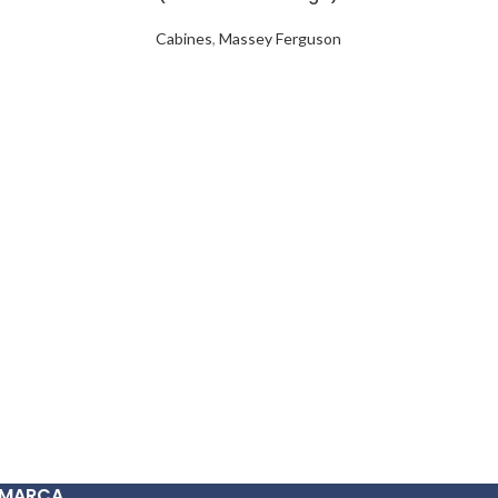
Cabines
,
Massey Ferguson
Masse
C
 MARCA