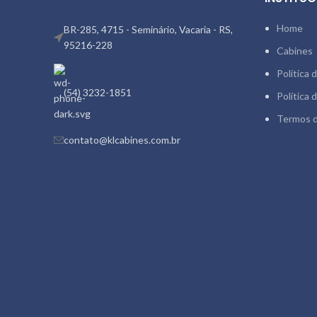
Home
BR-285, 4715 - Seminário, Vacaria - RS,
95216-228
Cabines
Política 
(54) 3232-1851
Política 
Termos 
contato@klcabines.com.br