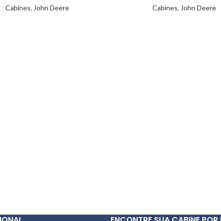
Cabines
,
John Deere
Cabines
,
John Deere
IONAL
ENCONTRE SUA CABINE POR